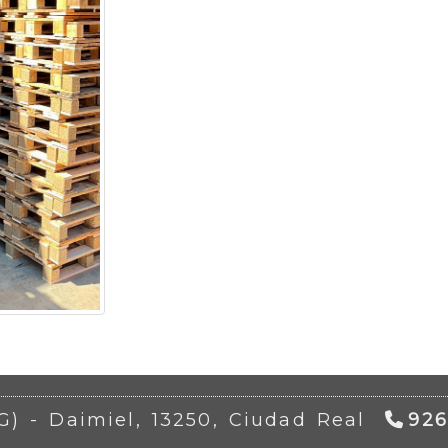
AG) -
Daimiel,
13250,
Ciudad Real
926