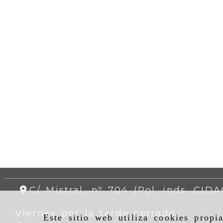
C/ Mistral, nº 704 (Pol. inds. CID
Viernes por la tarde cerrado.
Este sitio web utiliza cookies propi