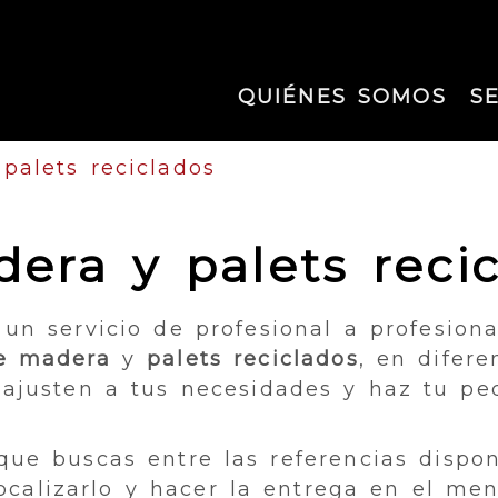
QUIÉNES SOMOS
S
palets reciclados
era y palets reci
n servicio de profesional a profesion
de madera
y
palets reciclados
, en difer
 ajusten a tus necesidades y haz tu pe
que buscas entre las referencias dispo
localizarlo y hacer la entrega en el me