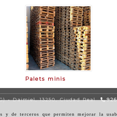
Palets minis
AG) -
Daimiel,
13250,
Ciudad Real
926
as y de terceros que permiten mejorar la usab