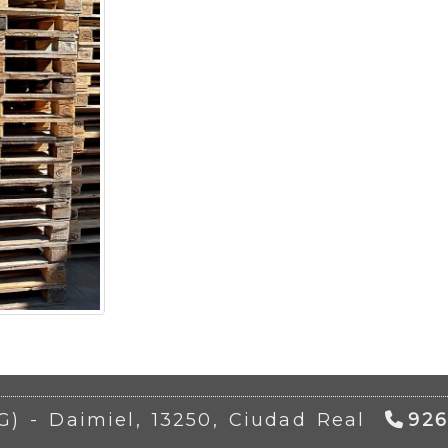
AG) -
Daimiel,
13250,
Ciudad Real
926