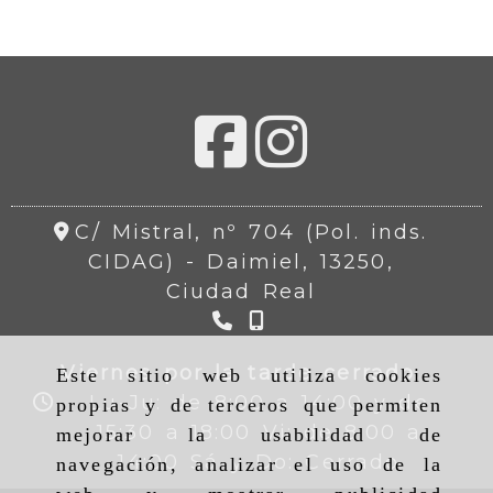
C/ Mistral, nº 704 (Pol. inds.
CIDAG) -
Daimiel,
13250,
Ciudad Real
Viernes por la tarde cerrado.
Este sitio web utiliza cookies
Lu-Ju: de 8:00 a 14:00 y de
propias y de terceros que permiten
15:30 a 18:00 Vi: de 8:00 a
mejorar la usabilidad de
14:00 Sá y Do: Cerrado
navegación, analizar el uso de la